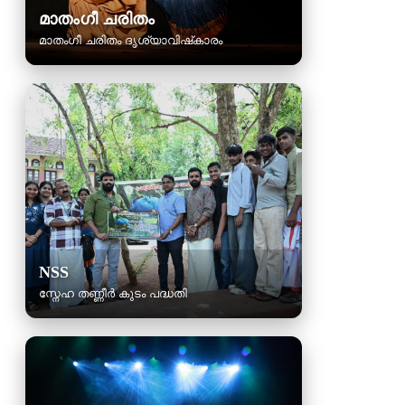
മാതംഗീ ചരിതം
മാതംഗീ ചരിതം ദൃശ്യാവിഷ്‌കാരം
NSS
സ്നേഹ തണ്ണീർ കുടം പദ്ധതി